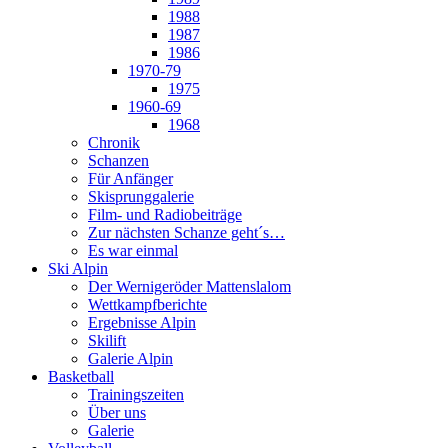
1988
1987
1986
1970-79
1975
1960-69
1968
Chronik
Schanzen
Für Anfänger
Skisprunggalerie
Film- und Radiobeiträge
Zur nächsten Schanze geht´s…
Es war einmal
Ski Alpin
Der Wernigeröder Mattenslalom
Wettkampfberichte
Ergebnisse Alpin
Skilift
Galerie Alpin
Basketball
Trainingszeiten
Über uns
Galerie