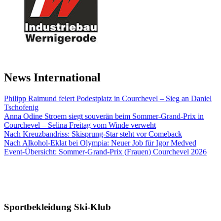
News International
Philipp Raimund feiert Podestplatz in Courchevel – Sieg an Daniel
Tschofenig
Anna Odine Stroem siegt souverän beim Sommer-Grand-Prix in
Courchevel – Selina Freitag vom Winde verweht
Nach Kreuzbandriss: Skisprung-Star steht vor Comeback
Nach Alkohol-Eklat bei Olympia: Neuer Job für Igor Medved
Event-Übersicht: Sommer-Grand-Prix (Frauen) Courchevel 2026
Sportbekleidung Ski-Klub