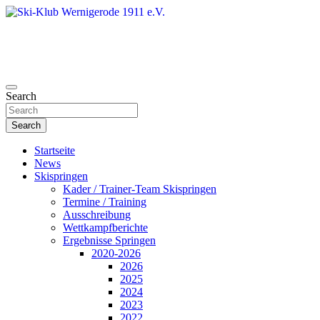
Skip
to
content
Search
Ski-Klub Wernigerode 1911 e.V.
Search
Startseite
News
Skispringen
Kader / Trainer-Team Skispringen
Termine / Training
Ausschreibung
Wettkampfberichte
Ergebnisse Springen
2020-2026
2026
2025
2024
2023
2022