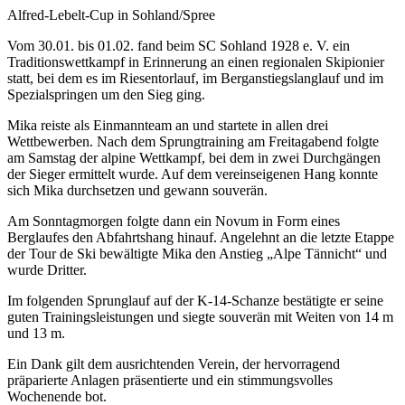
Alfred-L
ebelt-C
up in Sohland/Spree
Vom 30.01. bis 01.02. fand beim SC Sohland 1928 e. V. ein
Traditionswettkampf in Erinnerung an einen regionalen Skipionier
statt, bei dem es im Riesentorlauf, im Berganstiegslanglauf und im
Spezialspringen um den Sieg ging.
Mika reiste als Einmannteam an und startete in allen drei
Wettbewerben. Nach dem Sprungtraining am Freitagabend folgte
am Samstag der alpine Wettkampf, bei dem in zwei Durchgängen
der Sieger ermittelt wurde. Auf dem vereinseigenen Hang konnte
sich Mika durchsetzen und gewann souverän.
Am Sonntagmorgen folgte dann ein Novum in Form eines
Berglaufes den Abfahrtshang hinauf. Angelehnt an die letzte Etappe
der Tour de Ski bewältigte Mika den Anstieg „Alpe Tännicht“ und
wurde Dritter.
Im folgenden Sprunglauf auf der K-14-Schanze bestätigte er seine
guten Trainingsleistungen und siegte souverän mit Weiten von 14 m
und 13 m.
Ein Dank gilt dem ausrichtenden Verein, der hervorragend
präparierte Anlagen präsentierte und ein stimmungsvolles
Wochenende bot.