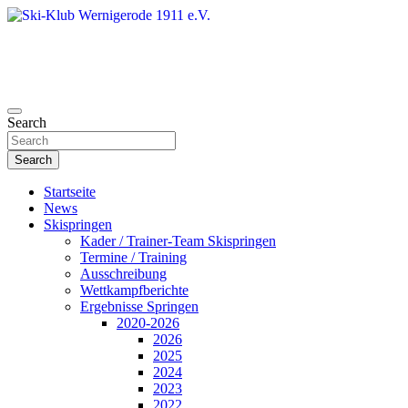
Skip
to
content
Search
Ski-Klub Wernigerode 1911 e.V.
Search
Startseite
News
Skispringen
Kader / Trainer-Team Skispringen
Termine / Training
Ausschreibung
Wettkampfberichte
Ergebnisse Springen
2020-2026
2026
2025
2024
2023
2022