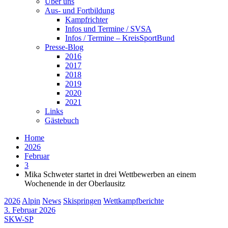
Über uns
Aus- und Fortbildung
Kampfrichter
Infos und Termine / SVSA
Infos / Termine – KreisSportBund
Presse-Blog
2016
2017
2018
2019
2020
2021
Links
Gästebuch
Home
2026
Februar
3
Mika Schweter startet in drei Wettbewerben an einem
Wochenende in der Oberlausitz
2026
Alpin
News
Skispringen
Wettkampfberichte
3. Februar 2026
SKW-SP