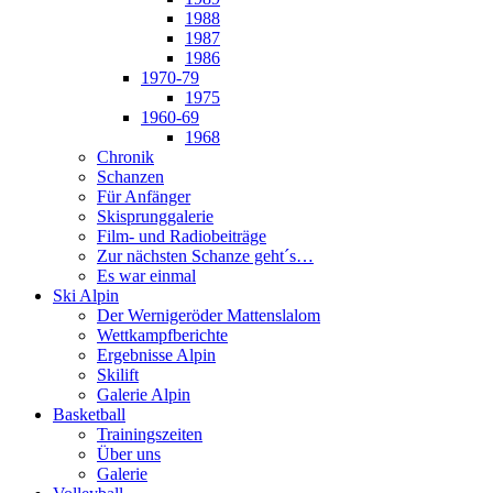
1988
1987
1986
1970-79
1975
1960-69
1968
Chronik
Schanzen
Für Anfänger
Skisprunggalerie
Film- und Radiobeiträge
Zur nächsten Schanze geht´s…
Es war einmal
Ski Alpin
Der Wernigeröder Mattenslalom
Wettkampfberichte
Ergebnisse Alpin
Skilift
Galerie Alpin
Basketball
Trainingszeiten
Über uns
Galerie