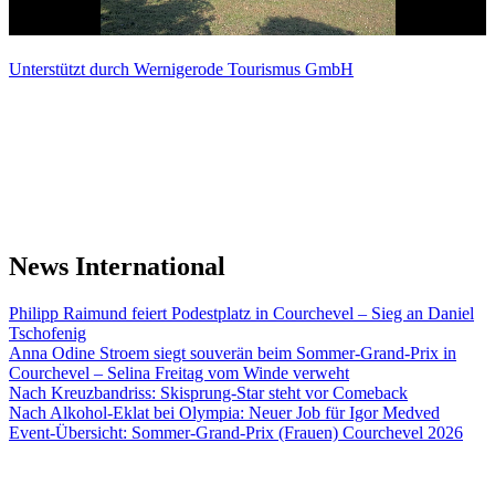
Unterstützt durch Wernigerode Tourismus GmbH
News International
Philipp Raimund feiert Podestplatz in Courchevel – Sieg an Daniel
Tschofenig
Anna Odine Stroem siegt souverän beim Sommer-Grand-Prix in
Courchevel – Selina Freitag vom Winde verweht
Nach Kreuzbandriss: Skisprung-Star steht vor Comeback
Nach Alkohol-Eklat bei Olympia: Neuer Job für Igor Medved
Event-Übersicht: Sommer-Grand-Prix (Frauen) Courchevel 2026