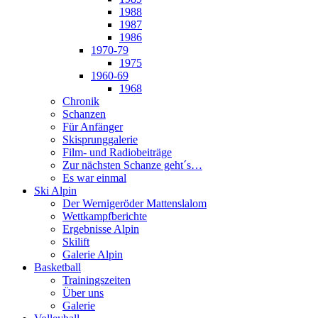
1988
1987
1986
1970-79
1975
1960-69
1968
Chronik
Schanzen
Für Anfänger
Skisprunggalerie
Film- und Radiobeiträge
Zur nächsten Schanze geht´s…
Es war einmal
Ski Alpin
Der Wernigeröder Mattenslalom
Wettkampfberichte
Ergebnisse Alpin
Skilift
Galerie Alpin
Basketball
Trainingszeiten
Über uns
Galerie