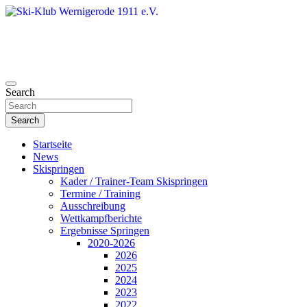
Skip
to
content
Search
Ski-Klub Wernigerode 1911 e.V.
Search
Startseite
News
Skispringen
Kader / Trainer-Team Skispringen
Termine / Training
Ausschreibung
Wettkampfberichte
Ergebnisse Springen
2020-2026
2026
2025
2024
2023
2022