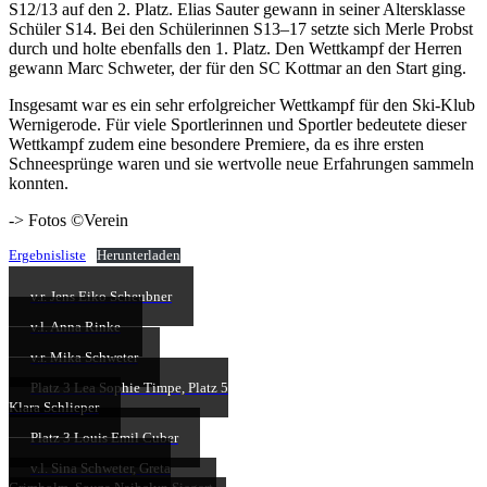
S12/13 auf den 2. Platz. Elias Sauter gewann in seiner Altersklasse
Schüler S14. Bei den Schülerinnen S13–17 setzte sich Merle Probst
durch und holte ebenfalls den 1. Platz. Den Wettkampf der Herren
gewann Marc Schweter, der für den SC Kottmar an den Start ging.
Insgesamt war es ein sehr erfolgreicher Wettkampf für den Ski-Klub
Wernigerode. Für viele Sportlerinnen und Sportler bedeutete dieser
Wettkampf zudem eine besondere Premiere, da es ihre ersten
Schneesprünge waren und sie wertvolle neue Erfahrungen sammeln
konnten.
-> Fotos ©Verein
Ergebnisliste
Herunterladen
v.r. Jens Eiko Scheubner
v.l. Anna Rinke
v.r. Mika Schweter
Platz 3 Lea Sophie Timpe, Platz 5
Klara Schlieper
Platz 3 Louis Emil Cuber
v.l. Sina Schweter, Greta