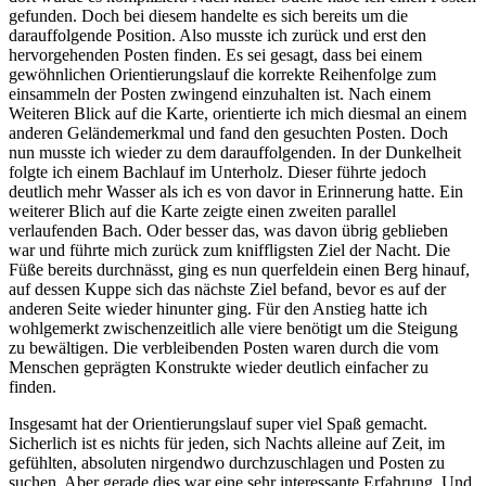
gefunden. Doch bei diesem handelte es sich bereits um die
darauffolgende Position. Also musste ich zurück und erst den
hervorgehenden Posten finden. Es sei gesagt, dass bei einem
gewöhnlichen Orientierungslauf die korrekte Reihenfolge zum
einsammeln der Posten zwingend einzuhalten ist. Nach einem
Weiteren Blick auf die Karte, orientierte ich mich diesmal an einem
anderen Geländemerkmal und fand den gesuchten Posten. Doch
nun musste ich wieder zu dem darauffolgenden. In der Dunkelheit
folgte ich einem Bachlauf im Unterholz. Dieser führte jedoch
deutlich mehr Wasser als ich es von davor in Erinnerung hatte. Ein
weiterer Blich auf die Karte zeigte einen zweiten parallel
verlaufenden Bach. Oder besser das, was davon übrig geblieben
war und führte mich zurück zum kniffligsten Ziel der Nacht. Die
Füße bereits durchnässt, ging es nun querfeldein einen Berg hinauf,
auf dessen Kuppe sich das nächste Ziel befand, bevor es auf der
anderen Seite wieder hinunter ging. Für den Anstieg hatte ich
wohlgemerkt zwischenzeitlich alle viere benötigt um die Steigung
zu bewältigen. Die verbleibenden Posten waren durch die vom
Menschen geprägten Konstrukte wieder deutlich einfacher zu
finden.
Insgesamt hat der Orientierungslauf super viel Spaß gemacht.
Sicherlich ist es nichts für jeden, sich Nachts alleine auf Zeit, im
gefühlten, absoluten nirgendwo durchzuschlagen und Posten zu
suchen. Aber gerade dies war eine sehr interessante Erfahrung. Und