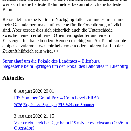
wer sich für die härteste Bahn meldet bekommt auch die härteste
Bahn.
Betrachtet man die Karte im Nachgang fallen zumindest mir immer
mehr Geländemerkmale auf, welche für die Orientierung nützlich
sind. Aber gerade dies sich sicherlich auch die Unterschiede
zwischen einem erfahrenen Orientierungsläufer und einem
Einsteiger. Ich hatte bei dem Rennen mächtig viel Spaß und konnte
einiges dazulernen, was mir bei dem ein oder anderen Lauf in der
Zukunft hilfreich sein wird.<<
Beitragsnavigation
Sprunglauf um die Pokale des Landrates – Eilenburg
Siegesserie beim Springen um den Pokal des Landrates in Eilenburg
Aktuelles
8. August 2026 20:01
FIS Sommer Grand Prix – Courchevel (FRA)
2026
Ergebnisse Springen
FIS Weltcup Sommer
3. August 2026 21:15
Vier erlebnisreiche Tage beim DSV-Nachwuchscamp 2026 in
Oberstdorf