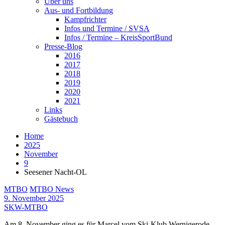
Über uns
Aus- und Fortbildung
Kampfrichter
Infos und Termine / SVSA
Infos / Termine – KreisSportBund
Presse-Blog
2016
2017
2018
2019
2020
2021
Links
Gästebuch
Home
2025
November
9
Seesener Nacht-OL
MTBO
MTBO News
9. November 2025
SKW-MTBO
Am 8. November ging es für Marcel vom Ski-Klub Wernigerode