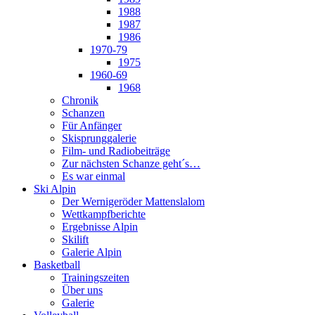
1988
1987
1986
1970-79
1975
1960-69
1968
Chronik
Schanzen
Für Anfänger
Skisprunggalerie
Film- und Radiobeiträge
Zur nächsten Schanze geht´s…
Es war einmal
Ski Alpin
Der Wernigeröder Mattenslalom
Wettkampfberichte
Ergebnisse Alpin
Skilift
Galerie Alpin
Basketball
Trainingszeiten
Über uns
Galerie