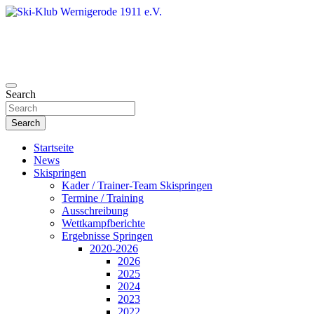
Skip
to
content
Search
Ski-Klub Wernigerode 1911 e.V.
Search
Startseite
News
Skispringen
Kader / Trainer-Team Skispringen
Termine / Training
Ausschreibung
Wettkampfberichte
Ergebnisse Springen
2020-2026
2026
2025
2024
2023
2022