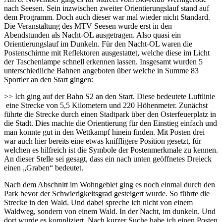
nach Seesen. Sein inzwischen zweiter Orientierungslauf stand auf
dem Programm. Doch auch dieser war mal wieder nicht Standard.
Die Veranstaltung des MTV Seesen wurde erst in den
Abendstunden als Nacht-OL ausgetragen. Also quasi ein
Orientierungslauf im Dunkeln. Für den Nacht-OL waren die
Postenschirme mit Reflektoren ausgestattet, welche diese im Licht
der Taschenlampe schnell erkennen lassen. Insgesamt wurden 5
unterschiedliche Bahnen angeboten über welche in Summe 83
Sportler an den Start gingen:
>> Ich ging auf der Bahn S2 an den Start. Diese bedeutete Luftlinie
eine Strecke von 5,5 Kilometern und 220 Höhenmeter. Zunächst
führte die Strecke durch einen Stadtpark über den Osterfeuerplatz in
die Stadt. Dies machte die Orientierung für den Einstieg einfach und
man konnte gut in den Wettkampf hinein finden. Mit Posten drei
war auch hier bereits eine etwas kniffligere Position gesetzt, für
welchen es hilfreich ist die Symbole der Postenmerkmale zu kennen.
An dieser Stelle sei gesagt, dass ein nach unten geöffnetes Dreieck
einen „Graben“ bedeutet.
Nach dem Abschnitt im Wohngebiet ging es noch einmal durch den
Park bevor der Schwierigkeitsgrad gesteigert wurde. So führte die
Strecke in den Wald. Und dabei spreche ich nicht von einem
Waldweg, sondern von einem Wald. In der Nacht, im dunkeln. Und
dort wurde es kompliziert. Nach kurzer Suche habe ich einen Posten