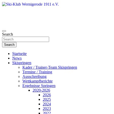
Skip
to
content
Search
Ski-Klub Wernigerode 1911 e.V.
Search
Startseite
News
Skispringen
Kader / Trainer-Team Skispringen
Termine / Training
Ausschreibung
Wettkampfberichte
Ergebnisse Springen
2020-2026
2026
2025
2024
2023
2022