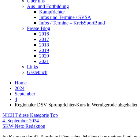
Über uns
Aus- und Fortbildung
Kampfrichter
Infos und Termine / SVSA
Infos / Termine – KreisSportBund
Presse-Blog
2016
2017
2018
2019
2020
2021
Links
Gästebuch
Home
2024
September
4
Regionaler DSV Sprungrichter-Kurs in Wernigerode abgehalte
NICHT diese Kategorie
Top
4. September 2024
SKW-Netz-Redaktion
Im Rahmen der 42. Nordwest Deutschen Mattenschanzentour fand am 