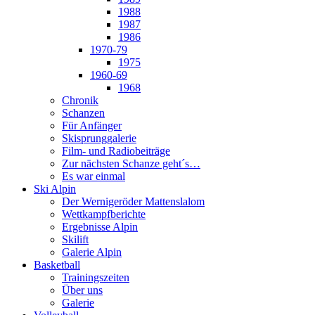
1988
1987
1986
1970-79
1975
1960-69
1968
Chronik
Schanzen
Für Anfänger
Skisprunggalerie
Film- und Radiobeiträge
Zur nächsten Schanze geht´s…
Es war einmal
Ski Alpin
Der Wernigeröder Mattenslalom
Wettkampfberichte
Ergebnisse Alpin
Skilift
Galerie Alpin
Basketball
Trainingszeiten
Über uns
Galerie