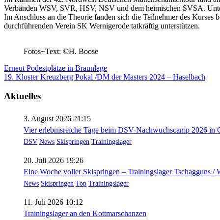
Verbänden WSV, SVR, HSV, NSV und dem heimischen SVSA. Unter d
Im Anschluss an die Theorie fanden sich die Teilnehmer des Kurses 
durchführenden Verein SK Wernigerode tatkräftig unterstützen.
Fotos+Text: ©H. Boose
Beitragsnavigation
Erneut Podestplätze in Braunlage
19. Kloster Kreuzberg Pokal /DM der Masters 2024 – Haselbach
Aktuelles
3. August 2026 21:15
Vier erlebnisreiche Tage beim DSV-Nachwuchscamp 2026 in O
DSV
News
Skispringen
Trainingslager
20. Juli 2026 19:26
Eine Woche voller Skispringen – Trainingslager Tschagguns /
News
Skispringen
Top
Trainingslager
11. Juli 2026 10:12
Trainingslager an den Kottmarschanzen