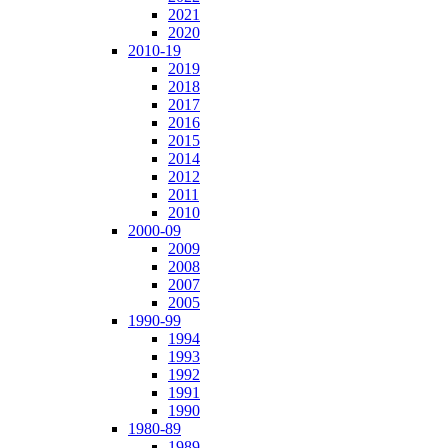
2021
2020
2010-19
2019
2018
2017
2016
2015
2014
2012
2011
2010
2000-09
2009
2008
2007
2005
1990-99
1994
1993
1992
1991
1990
1980-89
1989