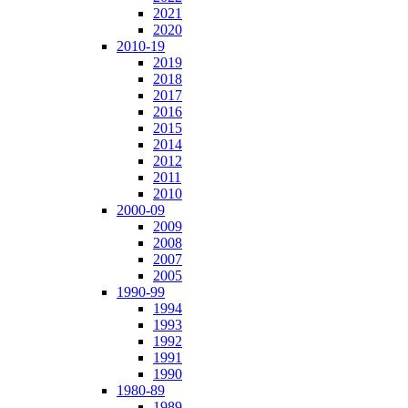
2021
2020
2010-19
2019
2018
2017
2016
2015
2014
2012
2011
2010
2000-09
2009
2008
2007
2005
1990-99
1994
1993
1992
1991
1990
1980-89
1989