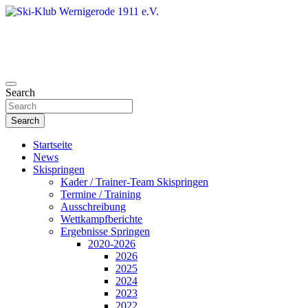
Skip
to
content
Search
Ski-Klub Wernigerode 1911 e.V.
Search
Startseite
News
Skispringen
Kader / Trainer-Team Skispringen
Termine / Training
Ausschreibung
Wettkampfberichte
Ergebnisse Springen
2020-2026
2026
2025
2024
2023
2022