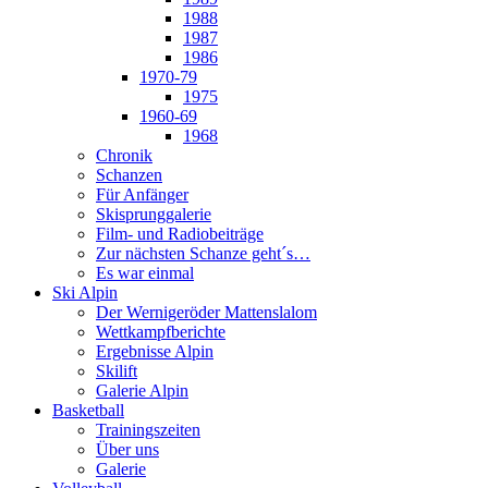
1988
1987
1986
1970-79
1975
1960-69
1968
Chronik
Schanzen
Für Anfänger
Skisprunggalerie
Film- und Radiobeiträge
Zur nächsten Schanze geht´s…
Es war einmal
Ski Alpin
Der Wernigeröder Mattenslalom
Wettkampfberichte
Ergebnisse Alpin
Skilift
Galerie Alpin
Basketball
Trainingszeiten
Über uns
Galerie