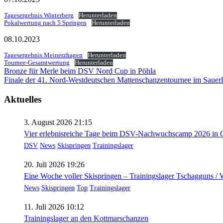
Tagesergebnis Winterberg
Herunterladen
Pokalwertung nach 5 Springen
Herunterladen
08.10.2023
Tagesergebnis Meinerzhagen
Herunterladen
Tournee-Gesamtwertung
Herunterladen
Beitragsnavigation
Bronze für Merle beim DSV Nord Cup in Pöhla
Finale der 41. Nord-Westdeutschen Mattenschanzentournee im Sauer
Aktuelles
3. August 2026 21:15
Vier erlebnisreiche Tage beim DSV-Nachwuchscamp 2026 in O
DSV
News
Skispringen
Trainingslager
20. Juli 2026 19:26
Eine Woche voller Skispringen – Trainingslager Tschagguns /
News
Skispringen
Top
Trainingslager
11. Juli 2026 10:12
Trainingslager an den Kottmarschanzen