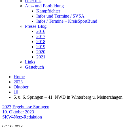
Über uns
Aus- und Fortbildung
Kampfrichter
Infos und Termine / SVSA
Infos / Termine – KreisSportBund
Presse-Blog
2016
2017
2018
2019
2020
2021
Links
Gästebuch
Home
2023
Oktober
10
5. u. 6. Springen – 41. NWD in Winterberg u. Meinerzhagen
2023
Ergebnisse Springen
10. Oktober 2023
SKW-Netz-Redaktion
07.10.2023