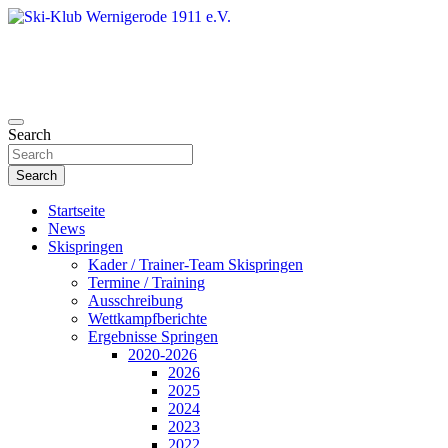
Skip
to
content
Search
Ski-Klub Wernigerode 1911 e.V.
Search
Startseite
News
Skispringen
Kader / Trainer-Team Skispringen
Termine / Training
Ausschreibung
Wettkampfberichte
Ergebnisse Springen
2020-2026
2026
2025
2024
2023
2022