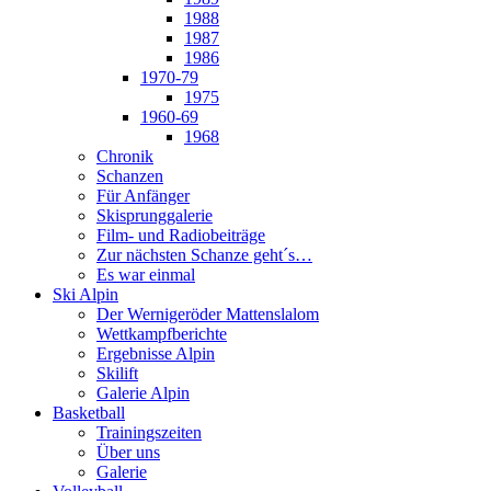
1988
1987
1986
1970-79
1975
1960-69
1968
Chronik
Schanzen
Für Anfänger
Skisprunggalerie
Film- und Radiobeiträge
Zur nächsten Schanze geht´s…
Es war einmal
Ski Alpin
Der Wernigeröder Mattenslalom
Wettkampfberichte
Ergebnisse Alpin
Skilift
Galerie Alpin
Basketball
Trainingszeiten
Über uns
Galerie