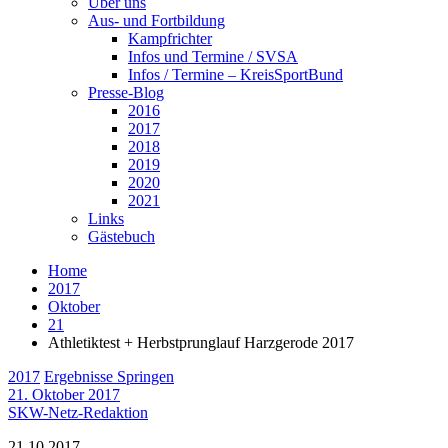
Über uns
Aus- und Fortbildung
Kampfrichter
Infos und Termine / SVSA
Infos / Termine – KreisSportBund
Presse-Blog
2016
2017
2018
2019
2020
2021
Links
Gästebuch
Home
2017
Oktober
21
Athletiktest + Herbstprunglauf Harzgerode 2017
2017
Ergebnisse Springen
21. Oktober 2017
SKW-Netz-Redaktion
21.10.2017