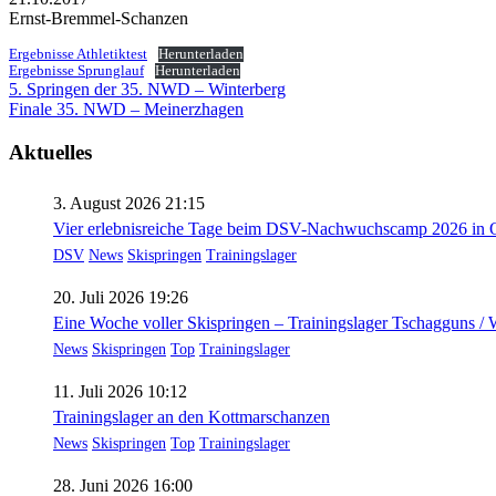
Ernst-Bremmel-Schanzen
Ergebnisse Athletiktest
Herunterladen
Ergebnisse Sprunglauf
Herunterladen
Beitragsnavigation
5. Springen der 35. NWD – Winterberg
Finale 35. NWD – Meinerzhagen
Aktuelles
3. August 2026 21:15
Vier erlebnisreiche Tage beim DSV-Nachwuchscamp 2026 in O
DSV
News
Skispringen
Trainingslager
20. Juli 2026 19:26
Eine Woche voller Skispringen – Trainingslager Tschagguns /
News
Skispringen
Top
Trainingslager
11. Juli 2026 10:12
Trainingslager an den Kottmarschanzen
News
Skispringen
Top
Trainingslager
28. Juni 2026 16:00