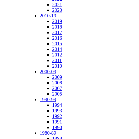
2021
2020
2010-19
2019
2018
2017
2016
2015
2014
2012
2011
2010
2000-09
2009
2008
2007
2005
1990-99
1994
1993
1992
1991
1990
1980-89
1989