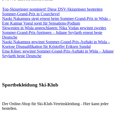
Top-Skispringer nominiert! Diese DSV-Skispringer bestreiten
Sommer-Grand-Prix in Courchevel
Naoki Nakamura siegt erneut beim Sommer-Grand-Prix in Wisla –
Este Kaimar Vagul sorgt für Sensations-Podium
Slowenien in Wisla ungeschlagen: Nika Vodan gewinnt zweites
Sommer-Grand-Prix-Springen – Juliane Seyfarth erneut beste
Deutsche
Naoki Nakamura gewinnt Sommer-Grand-Prix-Auftakt in Wisla –
Kuriose Disqualifikation für Kristoffer Eriksen Sundal
Ema Klinec gewinnt Sommer-Grand-Prix-Auftakt in Wisla – Juliane
Seyfarth beste Deutsche
Sportbekleidung Ski-Klub
Der Online-Shop für Ski-Klub-Vereinskleidung - Hier kann jeder
bestellen.