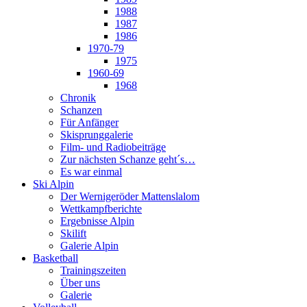
1988
1987
1986
1970-79
1975
1960-69
1968
Chronik
Schanzen
Für Anfänger
Skisprunggalerie
Film- und Radiobeiträge
Zur nächsten Schanze geht´s…
Es war einmal
Ski Alpin
Der Wernigeröder Mattenslalom
Wettkampfberichte
Ergebnisse Alpin
Skilift
Galerie Alpin
Basketball
Trainingszeiten
Über uns
Galerie