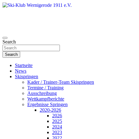
Skip
to
content
Search
Ski-Klub Wernigerode 1911 e.V.
Search
Startseite
News
Skispringen
Kader / Trainer-Team Skispringen
Termine / Training
Ausschreibung
Wettkampfberichte
Ergebnisse Springen
2020-2026
2026
2025
2024
2023
2022