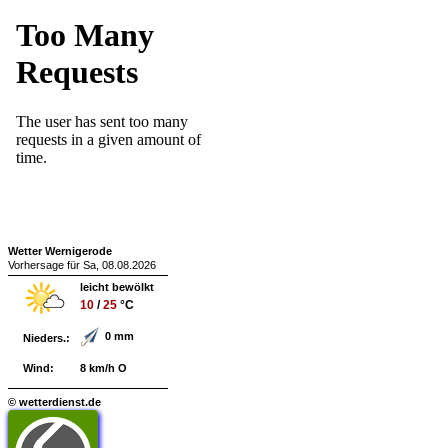
Wetter Wernigerode
Vorhersage für Sa, 08.08.2026
leicht bewölkt
10
/
25
°C
0 mm
Nieders.:
Wind:
8 km/h O
© wetterdienst.de