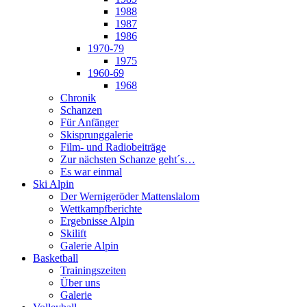
1988
1987
1986
1970-79
1975
1960-69
1968
Chronik
Schanzen
Für Anfänger
Skisprunggalerie
Film- und Radiobeiträge
Zur nächsten Schanze geht´s…
Es war einmal
Ski Alpin
Der Wernigeröder Mattenslalom
Wettkampfberichte
Ergebnisse Alpin
Skilift
Galerie Alpin
Basketball
Trainingszeiten
Über uns
Galerie