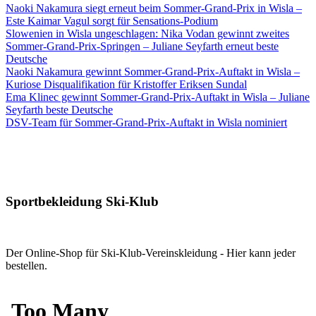
Naoki Nakamura siegt erneut beim Sommer-Grand-Prix in Wisla –
Este Kaimar Vagul sorgt für Sensations-Podium
Slowenien in Wisla ungeschlagen: Nika Vodan gewinnt zweites
Sommer-Grand-Prix-Springen – Juliane Seyfarth erneut beste
Deutsche
Naoki Nakamura gewinnt Sommer-Grand-Prix-Auftakt in Wisla –
Kuriose Disqualifikation für Kristoffer Eriksen Sundal
Ema Klinec gewinnt Sommer-Grand-Prix-Auftakt in Wisla – Juliane
Seyfarth beste Deutsche
DSV-Team für Sommer-Grand-Prix-Auftakt in Wisla nominiert
Sportbekleidung Ski-Klub
Der Online-Shop für Ski-Klub-Vereinskleidung - Hier kann jeder
bestellen.