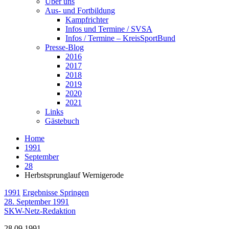
Über uns
Aus- und Fortbildung
Kampfrichter
Infos und Termine / SVSA
Infos / Termine – KreisSportBund
Presse-Blog
2016
2017
2018
2019
2020
2021
Links
Gästebuch
Home
1991
September
28
Herbstsprunglauf Wernigerode
1991
Ergebnisse Springen
28. September 1991
SKW-Netz-Redaktion
28.09.1991