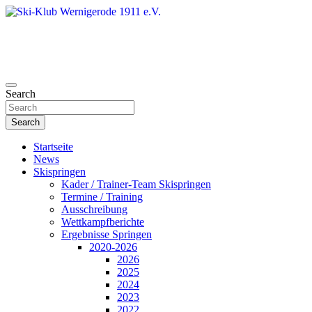
Skip
to
content
Search
Ski-Klub Wernigerode 1911 e.V.
Search
Startseite
News
Skispringen
Kader / Trainer-Team Skispringen
Termine / Training
Ausschreibung
Wettkampfberichte
Ergebnisse Springen
2020-2026
2026
2025
2024
2023
2022