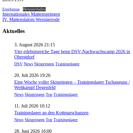
Ergebnisse
Herunterladen
Beitragsnavigation
Internationales Mattenspringen
IV. Mattenslalom Wernigerode
Aktuelles
3. August 2026 21:15
Vier erlebnisreiche Tage beim DSV-Nachwuchscamp 2026 in
Oberstdorf
DSV
News
Skispringen
Trainingslager
20. Juli 2026 19:26
Eine Woche voller Skispringen – Trainingslager Tschagguns /
Wettkampf Degenfeld
News
Skispringen
Top
Trainingslager
11. Juli 2026 10:12
Trainingslager an den Kottmarschanzen
News
Skispringen
Top
Trainingslager
28. Juni 2026 16:00