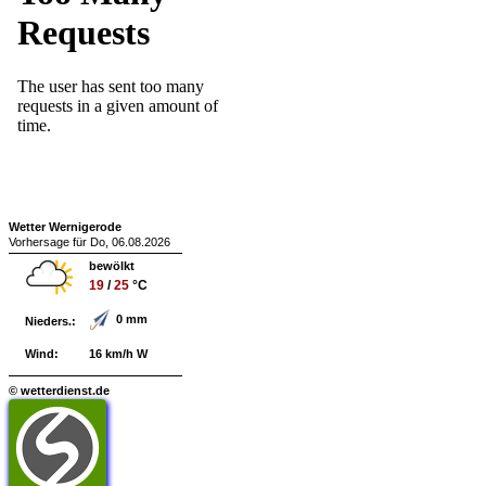
Wetter Wernigerode
Vorhersage für Do, 06.08.2026
bewölkt
19
/
25
°C
0 mm
Nieders.:
Wind:
16 km/h W
© wetterdienst.de