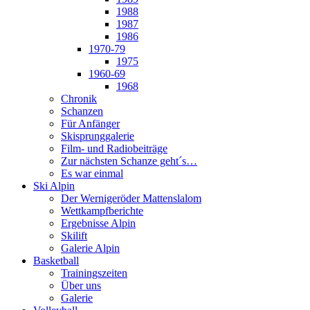
1988
1987
1986
1970-79
1975
1960-69
1968
Chronik
Schanzen
Für Anfänger
Skisprunggalerie
Film- und Radiobeiträge
Zur nächsten Schanze geht´s…
Es war einmal
Ski Alpin
Der Wernigeröder Mattenslalom
Wettkampfberichte
Ergebnisse Alpin
Skilift
Galerie Alpin
Basketball
Trainingszeiten
Über uns
Galerie