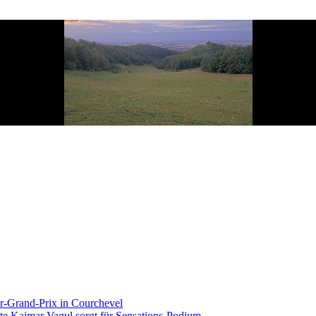
r-Grand-Prix in Courchevel
te Kaimar Vagul sorgt für Sensations-Podium