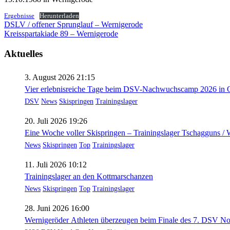
Ergebnisse
Herunterladen
Beitragsnavigation
DSLV / offener Sprunglauf – Wernigerode
Kreisspartakiade 89 – Wernigerode
Aktuelles
3. August 2026 21:15
Vier erlebnisreiche Tage beim DSV-Nachwuchscamp 2026 in O
DSV
News
Skispringen
Trainingslager
20. Juli 2026 19:26
Eine Woche voller Skispringen – Trainingslager Tschagguns /
News
Skispringen
Top
Trainingslager
11. Juli 2026 10:12
Trainingslager an den Kottmarschanzen
News
Skispringen
Top
Trainingslager
28. Juni 2026 16:00
Wernigeröder Athleten überzeugen beim Finale des 7. DSV N