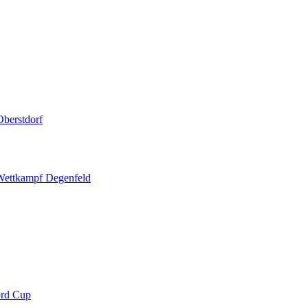
berstdorf
 Wettkampf Degenfeld
ord Cup