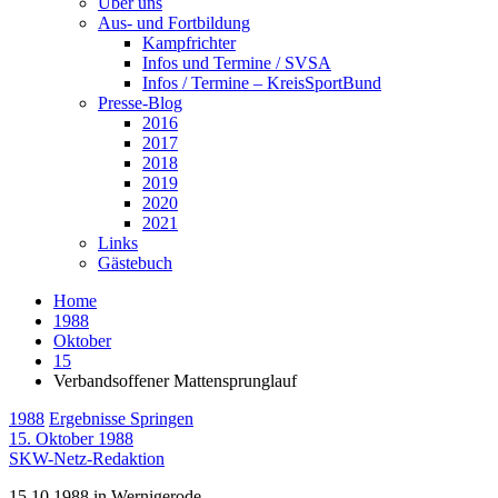
Über uns
Aus- und Fortbildung
Kampfrichter
Infos und Termine / SVSA
Infos / Termine – KreisSportBund
Presse-Blog
2016
2017
2018
2019
2020
2021
Links
Gästebuch
Home
1988
Oktober
15
Verbandsoffener Mattensprunglauf
1988
Ergebnisse Springen
15. Oktober 1988
SKW-Netz-Redaktion
15.10.1988 in Wernigerode