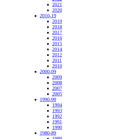
2021
2020
2010-19
2019
2018
2017
2016
2015
2014
2012
2011
2010
2000-09
2009
2008
2007
2005
1990-99
1994
1993
1992
1991
1990
1980-89
1989