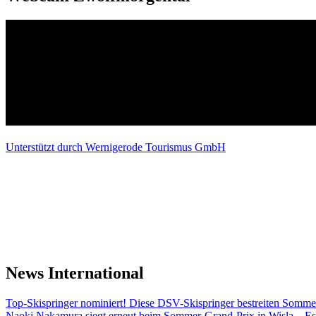
Unterstützt durch Wernigerode Tourismus GmbH
News International
Top-Skispringer nominiert! Diese DSV-Skispringer bestreiten Somme
Naoki Nakamura siegt erneut beim Sommer-Grand-Prix in Wisla – Es