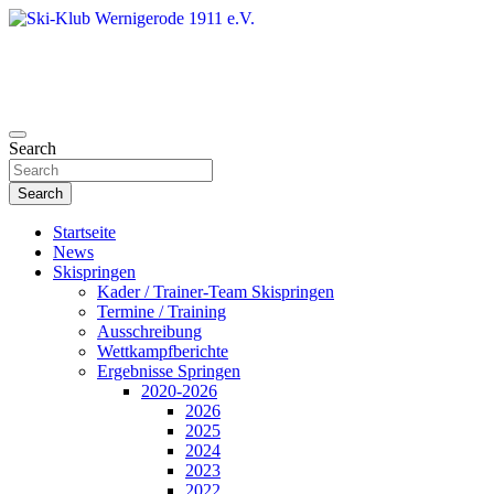
Skip
to
content
Search
Ski-Klub Wernigerode 1911 e.V.
Search
Startseite
News
Skispringen
Kader / Trainer-Team Skispringen
Termine / Training
Ausschreibung
Wettkampfberichte
Ergebnisse Springen
2020-2026
2026
2025
2024
2023
2022