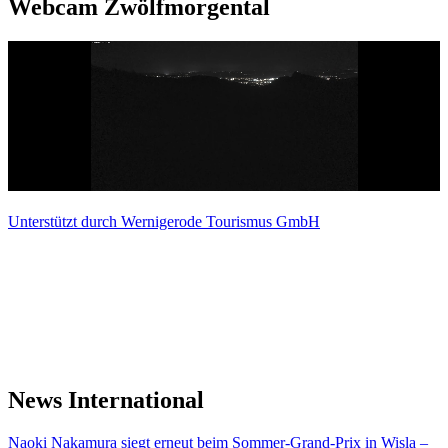
Webcam Zwölfmorgental
Unterstützt durch Wernigerode Tourismus GmbH
News International
Naoki Nakamura siegt erneut beim Sommer-Grand-Prix in Wisla –