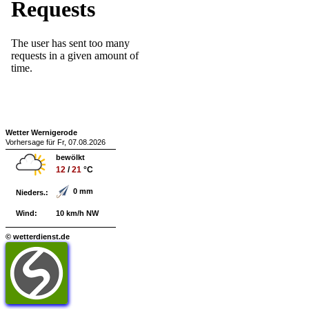
Wetter Wernigerode
Vorhersage für Fr, 07.08.2026
bewölkt
12
/
21
°C
0 mm
Nieders.:
Wind:
10 km/h NW
© wetterdienst.de