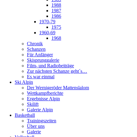
1988
1987
1986
1970-79
1975
1960-69
1968
Chronik
Schanzen
Für Anfänger
Skisprunggalerie
Film- und Radiobeiträge
Zur nächsten Schanze geht´s…
Es war einmal
Ski Alpin
Der Wernigeröder Mattenslalom
Wettkampfberichte
Ergebnisse Alpin
Skilift
Galerie Alpin
Basketball
Trainingszeiten
Über uns
Galerie