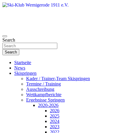
Skip
to
content
Search
Ski-Klub Wernigerode 1911 e.V.
Search
Startseite
News
Skispringen
Kader / Trainer-Team Skispringen
Termine / Training
Ausschreibung
Wettkampfberichte
Ergebnisse Springen
2020-2026
2026
2025
2024
2023
2022