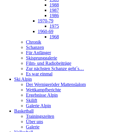
1988
1987
1986
1970-79
1975
1960-69
1968
Chronik
Schanzen
Für Anfänger
Skisprunggalerie
Film- und Radiobeiträge
Zur nächsten Schanze geht´s…
Es war einmal
Ski Alpin
Der Wernigeröder Mattenslalom
Wettkampfberichte
Ergebnisse Alpin
Skilift
Galerie Alpin
Basketball
Trainingszeiten
Über uns
Galerie