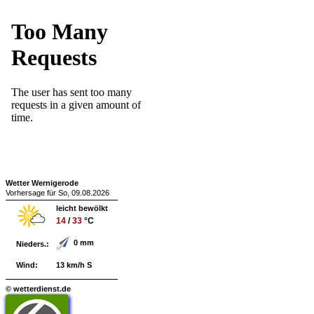
Wetter Wernigerode
Vorhersage für So, 09.08.2026
leicht bewölkt
14
/
33
°C
0 mm
Nieders.:
Wind:
13 km/h S
© wetterdienst.de