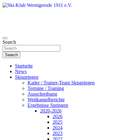
Skip
to
content
Search
Ski-Klub Wernigerode 1911 e.V.
Search
Startseite
News
Skispringen
Kader / Trainer-Team Skispringen
Termine / Training
Ausschreibung
Wettkampfberichte
Ergebnisse Springen
2020-2026
2026
2025
2024
2023
2022