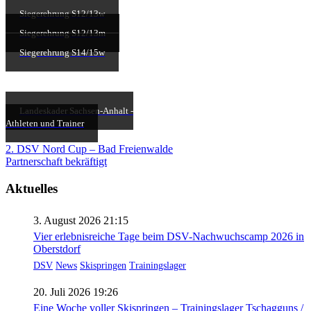
Siegerehrung S12/13w
Siegerehrung S12/13m
Siegerehrung S14/15w
Landeskader Sachsen-Anhalt -
Athleten und Trainer
Beitragsnavigation
2. DSV Nord Cup – Bad Freienwalde
Partnerschaft bekräftigt
Aktuelles
3. August 2026 21:15
Vier erlebnisreiche Tage beim DSV-Nachwuchscamp 2026 in
Oberstdorf
DSV
News
Skispringen
Trainingslager
20. Juli 2026 19:26
Eine Woche voller Skispringen – Trainingslager Tschagguns /