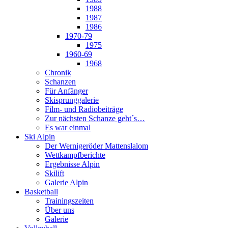
1988
1987
1986
1970-79
1975
1960-69
1968
Chronik
Schanzen
Für Anfänger
Skisprunggalerie
Film- und Radiobeiträge
Zur nächsten Schanze geht´s…
Es war einmal
Ski Alpin
Der Wernigeröder Mattenslalom
Wettkampfberichte
Ergebnisse Alpin
Skilift
Galerie Alpin
Basketball
Trainingszeiten
Über uns
Galerie