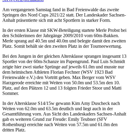
Am vergangenen Samstag fand in Bad Freienwalde das zweite
Springen des Nord Cups 2021/22 statt. Der Landeskader Sachsen-
Anhalt präsentierte sich mit acht Sportlern in starker Form.
In der ersten Klasse mit SKW-Beteiligung startete Merle Probst bei
den Schülerinnen der Jahrgänge 2009/2010 vom 60m-Bakken.
Merle sprang auf 40.5m und 40.0m und belegte damit den zweiten
Platz. Somit behält sie den zweiten Platz in der Tourneewertung.
Bei den Jungen in der gleichen Altersklasse sprangen insgesamt 13
Sportler von der 60m-Schanze im Papengrund. Paul Luis Schmidt
zeigte hier zwei starke Sprünge auf jeweils 61.0m und musste nur
dem heimischen Athleten Florian Fechner (WSV 1923 Bad
Freienwalde e.V.) den Vortritt geben. Max Berger vom WSV
Harzgerode erreichte mit Weiten von 50.0m und 53.5m den 10.
Platz, auf den Plätzen 12 und 13 folgten Frieder Stoor und Matti
Sommer.
In der Altersklasse S14/15w gewann Kim Amy Duscheck nach
Weiten von 62.0m und 63.5m deutlich und liegt auch in der
Gesamtführung vorn. Aus Sicht des Landeskaders Sachsen-Anhalt
gab es weiteren Grund zur Freude: Emily Teubner (SFV
Rothenburg) erreichte nach Weiten von 57.5m und 61.0m den
dritten Platz.